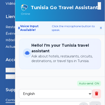
Vidéos
×
Tunisia Go Travel Assistant
Online
Liens
Voice Input
Click the microphone button to
Restaurants
Available!
speak.
Événements
Hôtels
Hello! I'm your Tunisia travel
Actualités et blogs
assistant
Ask about hotels, restaurants, circuits,
Accès
destinations, or travel tips in Tunisia.
Se connecter
Devenir Partenaire
Auto-send: ON
Support
Contactez-nous