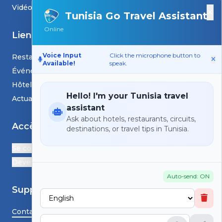
Vidéos
×
Tunisia Go Travel Assistant
Online
Liens
Voice Input
Click the microphone button to
Restaurants
Available!
speak.
Événements
Hôtels
Hello! I'm your Tunisia travel
Actualités et blogs
assistant
Ask about hotels, restaurants, circuits,
Accès
destinations, or travel tips in Tunisia.
Se connecter
Devenir Partenaire
Auto-send: ON
Support
Contactez-nous