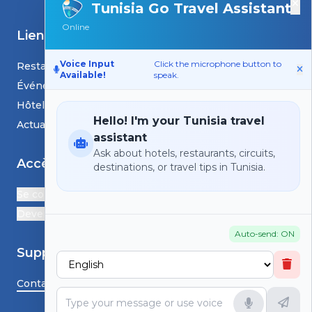
×
Tunisia Go Travel Assistant
Online
Liens
Voice Input
Click the microphone button to
Restaurants
Available!
speak.
Événements
Hôtels
Hello! I'm your Tunisia travel
Actualités et blogs
assistant
Ask about hotels, restaurants, circuits,
Accès
destinations, or travel tips in Tunisia.
Se connecter
Devenir Partenaire
Auto-send: ON
Support
Contactez-nous