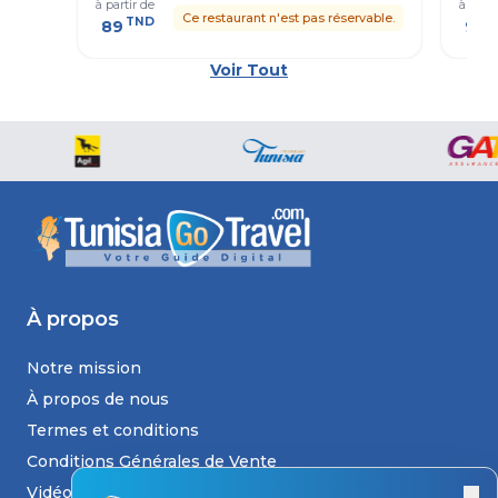
à partir de
à parti
Ce restaurant n'est pas réservable.
TND
T
89
97
Voir Tout
À propos
Notre mission
À propos de nous
Termes et conditions
Conditions Générales de Vente
Vidéos