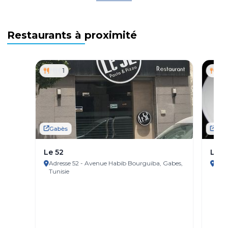
Restaurants à proximité
1
Gabès
Gab
Le 52
Le r
Adresse 52 - Avenue Habib Bourguiba, Gabes,
Adresse
Tunisie
Aven