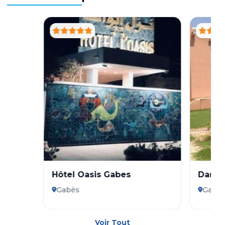
Hôtel Oasis Gabes
Dar E
Gabès
Gabè
Voir Tout