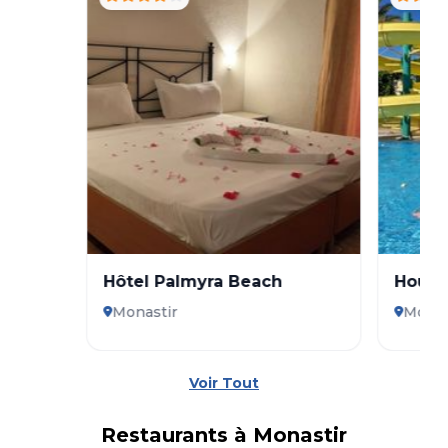
Hôtel Palmyra Beach
Houda
Aquap
Monastir
Monas
Voir Tout
Restaurants à
Monastir