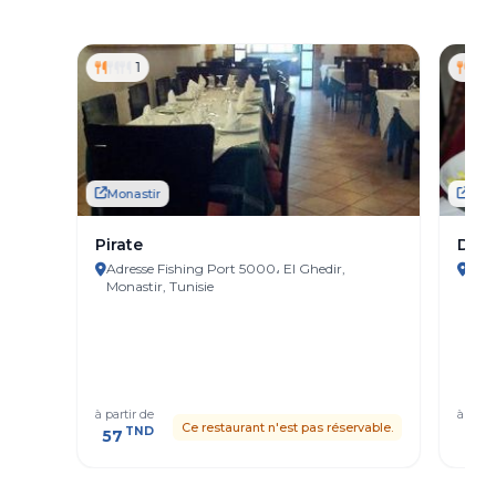
1
Monastir
Mona
Pirate
Dar 
Adresse Fishing Port 5000، El Ghedir,
Adre
Monastir, Tunisie
à partir de
à parti
Ce restaurant n'est pas réservable.
TND
T
57
52