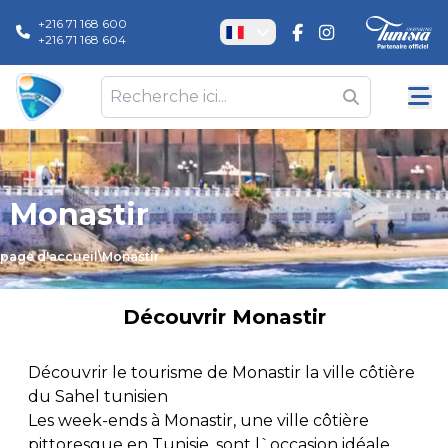
+216 71 168 600
+216 71 168 604
Monastir
page d'accueil
\
Monastir
Découvrir
Monastir
Découvrir le tourisme de Monastir la ville côtière
du Sahel tunisien
Les week-ends à Monastir, une ville côtière
pittoresque en Tunisie, sont l`occasion idéale