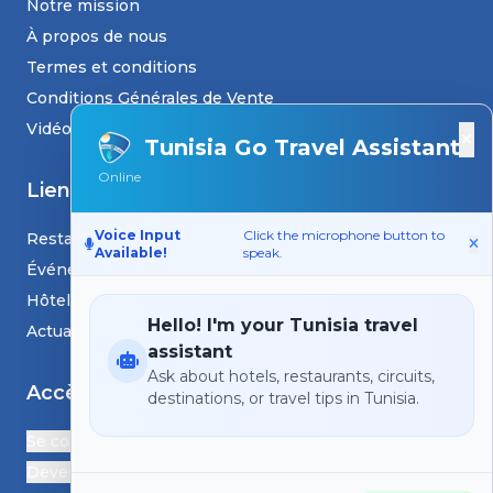
Notre mission
À propos de nous
Termes et conditions
Conditions Générales de Vente
Vidéos
×
Tunisia Go Travel Assistant
Online
Liens
Voice Input
Click the microphone button to
Restaurants
Available!
speak.
Événements
Hôtels
Hello! I'm your Tunisia travel
Actualités et blogs
assistant
Ask about hotels, restaurants, circuits,
Accès
destinations, or travel tips in Tunisia.
Se connecter
Devenir Partenaire