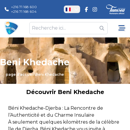
+216 71 168 600
+216 71 168 604
Beni Khedache
page d'accueil
\
Beni Khedache
Découvrir
Beni Khedache
Béni Khedache-Djerba : La Rencontre de
l’Authenticité et du Charme Insulaire
À seulement quelques kilomètres de la célèbre
île de Djerba, Béni Khedache vous invite à