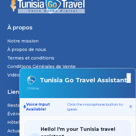
À propos
Notre mission
À propos de nous
Termes et conditions
Conditions Générales de Vente
Vidéos
×
Tunisia Go Travel Assistant
Online
Liens
Voice Input
Click the microphone button to
Restaurants
Available!
speak.
Événements
Hôtels
Hello! I'm your Tunisia travel
Actualités et blogs