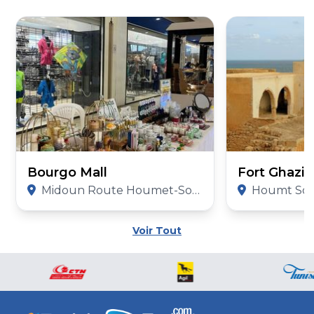
Bourgo Mall
Fort Ghazi
Midoun Route Houmet-Souk Km2 Djerba, Tunisia Djerba, 4162, Tunisia
Houmt Souk, Djerba 
Voir Tout