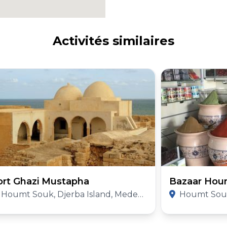
Activités similaires
ort Ghazi Mustapha
Bazaar Hou
Houmt Souk, Djerba Island, Medenine Governorate
Houmt Souk, Djer