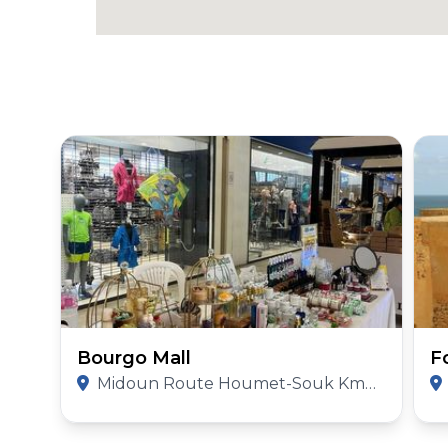
Bourgo Mall
F
Midoun Route Houmet-Souk Km2 Djerba, Tunisia Djerba, 4162, Tunisia