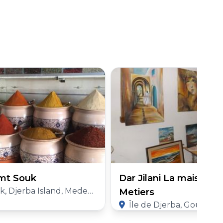
mt Souk
Dar Jilani La maison d
ba Island, Medenine Governorate
Metiers
Île de Djerba, Gouvernorat