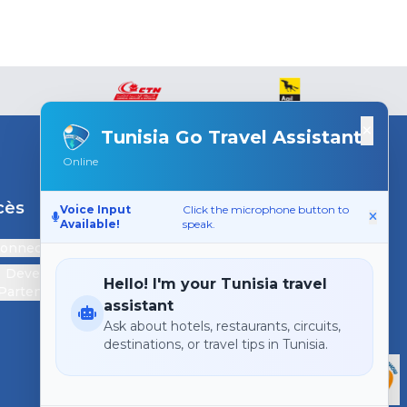
×
Tunisia Go Travel Assistant
Online
cès
Support
Voice Input
Click the microphone button to
Available!
speak.
connecter
Contactez-nous
Devenir
Hello! I'm your Tunisia travel
Partenaire
assistant
Ask about hotels, restaurants, circuits,
destinations, or travel tips in Tunisia.