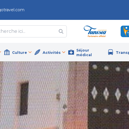
gotravel.com
Séjour
Culture
Activités
Trans
médical