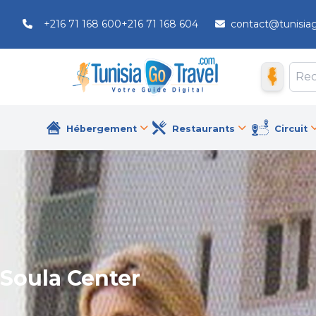
+216 71 168 600
+216 71 168 604
contact@tunisia
Hébergement
Restaurants
Circuit
Soula Center