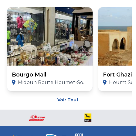
Bourgo Mall
Fort Ghazi
Midoun Route Houmet-Souk Km2 Djerba, Tunisia Djerba, 4162, Tunisia
Houmt Souk, Djerba 
Voir Tout