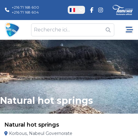
+216 71 168 600
+216 71 168 604
Natural hot springs
Natural hot springs
Korbous, Nabeul Governorate