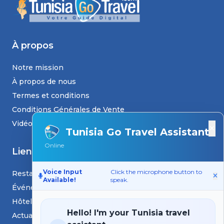
À propos
Notre mission
À propos de nous
Termes et conditions
Conditions Générales de Vente
Vidéos
×
Tunisia Go Travel Assistant
Online
Liens
Voice Input
Click the microphone button to
Restaurants
Available!
speak.
Événements
Hôtels
Hello! I'm your Tunisia travel
Actualités et blogs